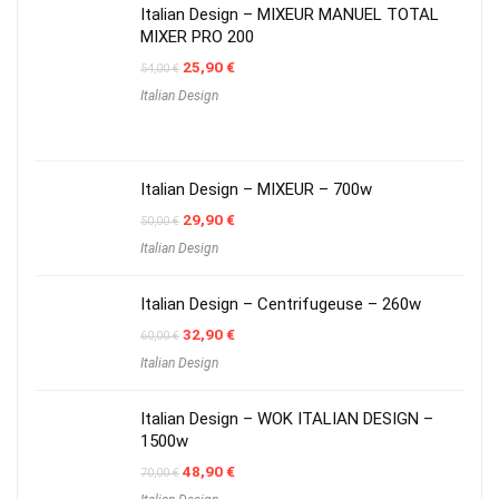
Italian Design – MIXEUR MANUEL TOTAL
MIXER PRO 200
Original
Current
25,90
€
54,00
€
price
price
Italian Design
was:
is:
54,00 €.
25,90 €.
Italian Design – MIXEUR – 700w
Original
Current
29,90
€
50,00
€
price
price
Italian Design
was:
is:
50,00 €.
29,90 €.
Italian Design – Centrifugeuse – 260w
Original
Current
32,90
€
60,00
€
price
price
Italian Design
was:
is:
60,00 €.
32,90 €.
Italian Design – WOK ITALIAN DESIGN –
1500w
Original
Current
48,90
€
70,00
€
price
price