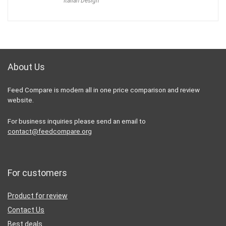
Italian Design
was:
is:
70,00 €.
48,90 €.
About Us
Feed Compare is modern all in one price comparison and review
website.
For business inquiries please send an email to
contact@feedcompare.org
For customers
Product for review
Contact Us
Best deals