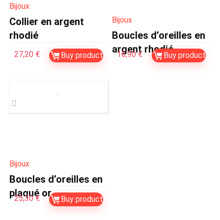
Bijoux
Bijoux
Collier en argent
rhodié
Boucles d’oreilles en
argent rhodié
27,20
€
16,90
€
Buy product
Buy product
Bijoux
Boucles d’oreilles en
plaqué or
25,30
€
Buy product