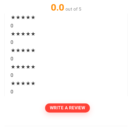
0.0
out of 5
★
★
★
★
★
0
★
★
★
★
★
0
★
★
★
★
★
0
★
★
★
★
★
0
★
★
★
★
★
0
WRITE A REVIEW