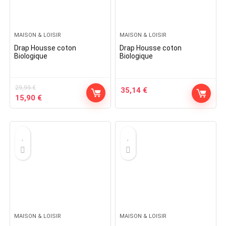
MAISON & LOISIR
MAISON & LOISIR
Drap Housse coton
Drap Housse coton
Biologique
Biologique
29,99
€
35,14
€
Original
Current
15,90
€
price
price
was:
is:
29,99 €.
15,90 €.
MAISON & LOISIR
MAISON & LOISIR