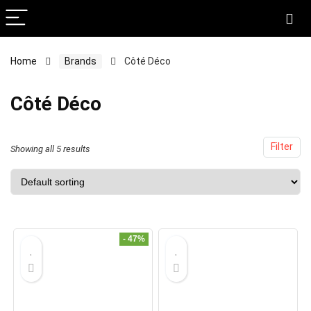
Home
Brands
Côté Déco
x
ce
ce
Côté Déco
Filter
Showing all 5 results
- 47%