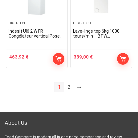
HIGH-TECH
HIGH-TECH
Indesit UI6 2 W FR
Lave-linge top 6kg 1000
Congélateur vertical Pose
tours/min – BTW
libre 245 L E Blanc
L60400EUN – indesit
463,92
€
339,00
€
1
2
→
About Us
Feed Compare is modern all in one price comparison and review