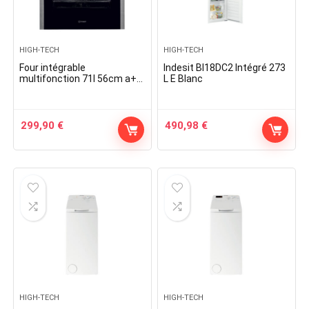
HIGH-TECH
HIGH-TECH
Four intégrable
Indesit BI18DC2 Intégré 273
multifonction 71l 56cm a+
L E Blanc
catalyse inox – ifw5844cix –
indesit
299,90
€
490,98
€
HIGH-TECH
HIGH-TECH