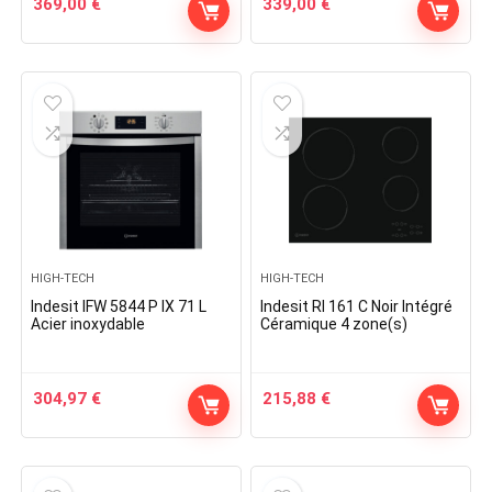
369,00
€
339,00
€
HIGH-TECH
HIGH-TECH
Indesit IFW 5844 P IX 71 L
Indesit RI 161 C Noir Intégré
Acier inoxydable
Céramique 4 zone(s)
304,97
€
215,88
€