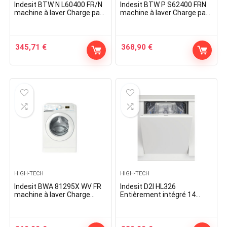
Indesit BTW N L60400 FR/N
Indesit BTW P S62400 FRN
machine à laver Charge par
machine à laver Charge par
dessus 6 kg 1000 tr/min
dessus 6 kg 1200 tr/min
Blanc
Blanc
345,71
€
368,90
€
HIGH-TECH
HIGH-TECH
Indesit BWA 81295X WV FR
Indesit D2I HL326
machine à laver Charge
Entièrement intégré 14
avant 8 kg 1200 tr/min
couverts E
Blanc