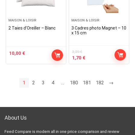
MAISON & LOISIR
MAISON & LOISIR
2 Taies d’Oreiller – Blanc
3 Cadres photo Magnet – 10
x 15 cm
3,39
€
10,00
€
Original
Current
1,70
€
price
price
was:
is:
3,39 €.
1,70 €.
1
2
3
4
…
180
181
182
→
About Us
Feed Compare is modern all in one price comparison and review