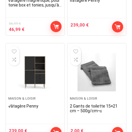
√âtagère magnétique, pour
√âtagère Penny
tonie box et tonies, jusqu’à
60-70 tonies, poser ou
murale, étagère pour
bo√Æte à musique pour
enfant, octogone
56,99
€
239,00
€
Original
Current
46,99
€
price
price
was:
is:
56,99 €.
46,99 €.
MAISON & LOISIR
MAISON & LOISIR
√âtagère Penny
2 Gants de toilette 15×21
cm – 500g/cm¬≤
239,00
€
2,00
€