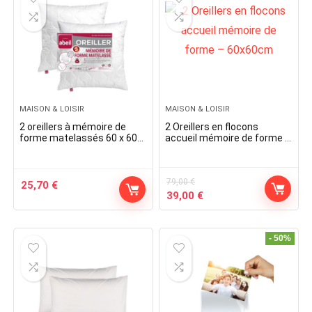
MAISON & LOISIR
MAISON & LOISIR
2 oreillers à mémoire de
2 Oreillers en flocons
forme matelassés 60 x 60
accueil mémoire de forme –
cm – Blanc
60x60cm
79,00
€
25,70
€
Original
Current
39,00
€
price
price
was:
is:
79,00 €.
39,00 €.
- 50%