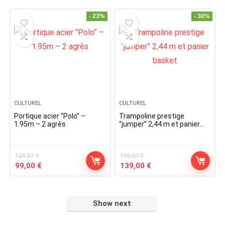
was:
is:
was:
is:
228,38 €.
169,00 €.
98,75 €.
79,00 €.
- 23%
- 30%
CULTUREL
CULTUREL
Portique acier “Polo” –
Trampoline prestige
1.95m – 2 agrès
“jumper” 2,44 m et panier
basket
128,57
€
198,57
€
Original
Current
Original
Current
99,00
€
139,00
€
price
price
price
price
was:
is:
was:
is:
128,57 €.
99,00 €.
198,57 €.
139,00 €.
Show next