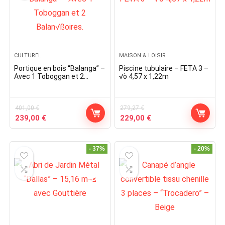
CULTUREL
MAISON & LOISIR
Portique en bois “Balanga” –
Piscine tubulaire – FETA 3 –
Avec 1 Toboggan et 2
√ò 4,57 x 1,22m
Balan√ßoires.
401,00
€
279,27
€
Original
Current
Original
Current
239,00
€
229,00
€
price
price
price
price
was:
is:
was:
is:
401,00 €.
239,00 €.
279,27 €.
229,00 €.
- 37%
- 20%