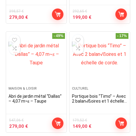
398,57
€
292,65
€
Original
Current
Original
Current
279,00
€
199,00
€
price
price
price
price
was:
is:
was:
is:
398,57 €.
279,00 €.
292,65 €.
199,00 €.
- 49%
- 17%
MAISON & LOISIR
CULTUREL
Abri de jardin métal “Dallas”
Portique bois “Timo” – Avec
– 4,07 m¬≤ – Taupe
2 balan√ßoires et 1 échelle
de corde.
547,06
€
179,52
€
Original
Current
Original
Current
279,00
€
149,00
€
price
price
price
price