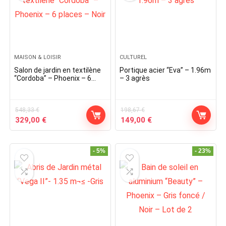
MAISON & LOISIR
CULTUREL
Salon de jardin en textilène
Portique acier “Eva” – 1.96m
“Cordoba” – Phoenix – 6
– 3 agrès
places – Noir
548,33
€
198,67
€
Original
Current
Original
Current
329,00
€
149,00
€
price
price
price
price
was:
is:
was:
is:
548,33 €.
329,00 €.
198,67 €.
149,00 €.
- 5%
- 23%