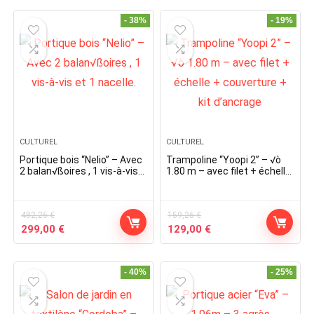
was:
is:
was:
is:
547,06 €.
279,00 €.
179,52 €.
149,00 €.
- 38%
- 19%
CULTUREL
CULTUREL
Portique bois “Nelio” – Avec
Trampoline “Yoopi 2” – √ò
2 balan√ßoires , 1 vis-à-vis
1.80 m – avec filet + échelle
et 1 nacelle.
+ couverture + kit d’ancrage
482,26
€
159,26
€
Original
Current
Original
Current
299,00
€
129,00
€
price
price
price
price
was:
is:
was:
is:
482,26 €.
299,00 €.
159,26 €.
129,00 €.
- 40%
- 25%