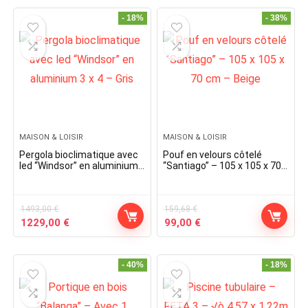
was:
is:
was:
is:
119,00 €.
99,00 €.
239,76 €.
199,00 €.
- 18%
- 38%
MAISON & LOISIR
MAISON & LOISIR
Pergola bioclimatique avec
Pouf en velours côtelé
led “Windsor” en aluminium
“Santiago” – 105 x 105 x 70
3 x 4 – Gris
cm – Beige
1493,00
€
159,68
€
Original
Current
Original
Current
1229,00
€
99,00
€
price
price
price
price
was:
is:
was:
is:
1493,00 €.
1229,00 €.
159,68 €.
99,00 €.
- 40%
- 18%