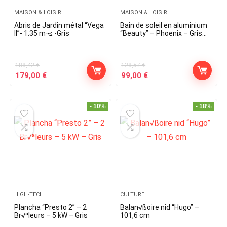
MAISON & LOISIR
MAISON & LOISIR
Abris de Jardin métal “Vega
Bain de soleil en aluminium
II”- 1.35 m¬≤ -Gris
“Beauty” – Phoenix – Gris
foncé / Noir – Lot de 2
188,42
€
128,57
€
Original
Current
Original
Current
179,00
€
99,00
€
price
price
price
price
was:
is:
was:
is:
188,42 €.
179,00 €.
128,57 €.
99,00 €.
- 10%
- 18%
HIGH-TECH
CULTUREL
Plancha “Presto 2” – 2
Balan√ßoire nid “Hugo” –
Br√ªleurs – 5 kW – Gris
101,6 cm