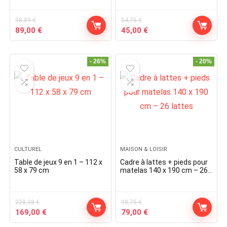
98,89
€
54,75
€
Original
Current
Original
Current
89,00
€
45,00
€
price
price
price
price
was:
is:
was:
is:
98,89 €.
89,00 €.
54,75 €.
45,00 €.
- 26%
- 20%
CULTUREL
MAISON & LOISIR
Table de jeux 9 en 1 – 112 x
Cadre à lattes + pieds pour
58 x 79 cm
matelas 140 x 190 cm – 26
lattes
228,38
€
98,75
€
Original
Current
Original
Current
169,00
€
79,00
€
price
price
price
price