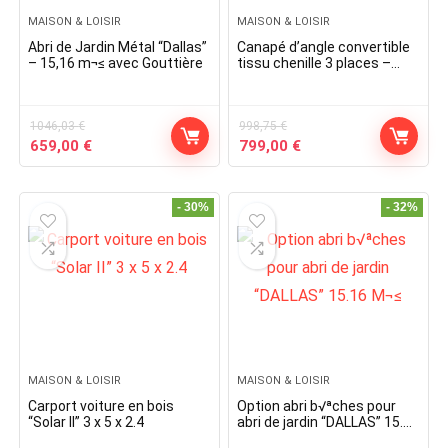
MAISON & LOISIR
MAISON & LOISIR
Abri de Jardin Métal “Dallas”
Canapé d’angle convertible
– 15,16 m¬≤ avec Gouttière
tissu chenille 3 places –
“Trocadero” – Beige
1046,03
€
998,75
€
Original
Current
Original
Current
659,00
€
799,00
€
price
price
price
price
was:
is:
was:
is:
1046,03 €.
659,00 €.
998,75 €.
799,00 €.
- 30%
- 32%
MAISON & LOISIR
MAISON & LOISIR
Carport voiture en bois
Option abri b√ªches pour
“Solar II” 3 x 5 x 2.4
abri de jardin “DALLAS” 15.16
M¬≤