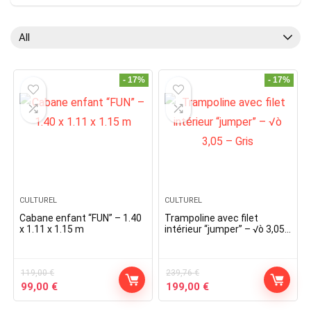
All
- 17%
- 17%
CULTUREL
CULTUREL
Cabane enfant “FUN” – 1.40
Trampoline avec filet
x 1.11 x 1.15 m
intérieur “jumper” – √ò 3,05
– Gris
119,00
€
239,76
€
Original
Current
Original
Current
99,00
€
199,00
€
price
price
price
price