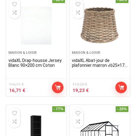
- 86%
- 84%
MAISON & LOISIR
MAISON & LOISIR
vidaXL Drap-housse Jersey
vidaXL Abat-jour de
Blanc 90×200 cm Coton
plafonnier marron √ò25×17
cm osier
116,71
€
119,23
€
Original
Current
Original
Current
16,71
€
19,23
€
price
price
price
price
was:
is:
was:
is:
116,71 €.
16,71 €.
119,23 €.
19,23 €.
- 77%
- 20%