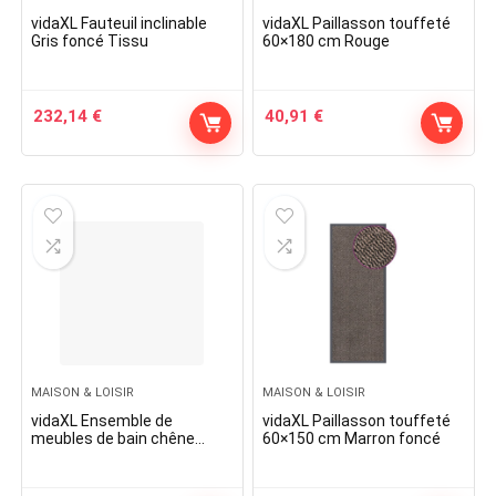
vidaXL Fauteuil inclinable
vidaXL Paillasson touffeté
Gris foncé Tissu
60×180 cm Rouge
232,14
€
40,91
€
MAISON & LOISIR
MAISON & LOISIR
vidaXL Ensemble de
vidaXL Paillasson touffeté
meubles de bain chêne
60×150 cm Marron foncé
sonoma bois d’ingénierie