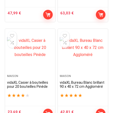
47,99
€
63,03
€
MAISON
MAISON
vidaXL Casier à bouteilles
vidaXL Bureau Blanc brillant
pour 20 bouteilles Pinède
90 x 40 x 72 cm Aggloméré
★
★
★
★
★
★
★
★
★
★
23,69
€
42,81
€