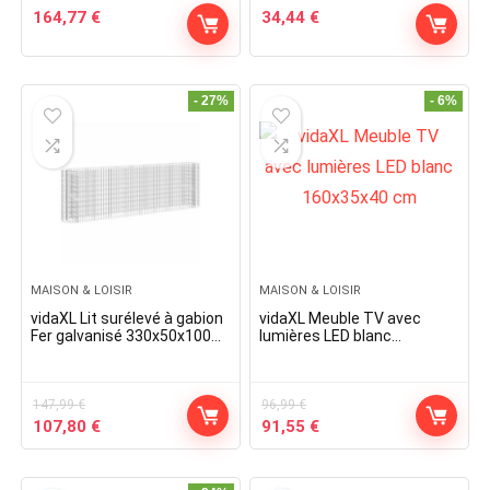
164,77
€
34,44
€
- 27%
- 6%
MAISON & LOISIR
MAISON & LOISIR
vidaXL Lit surélevé à gabion
vidaXL Meuble TV avec
Fer galvanisé 330x50x100
lumières LED blanc
cm
160x35x40 cm
147,99
€
96,99
€
Original
Current
Original
Current
107,80
€
91,55
€
price
price
price
price
was:
is:
was:
is: