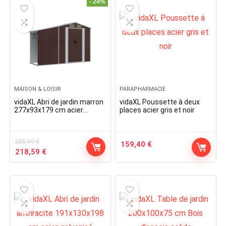
147,99 €.
107,80 €.
96,99 €.
91,55 €.
- 24%
MAISON & LOISIR
PARAPHARMACIE
vidaXL Abri de jardin marron
vidaXL Poussette à deux
277x93x179 cm acier
places acier gris et noir
galvanisé
285,99
€
159,40
€
Original
Current
218,59
€
price
price
was:
is:
285,99 €.
218,59 €.