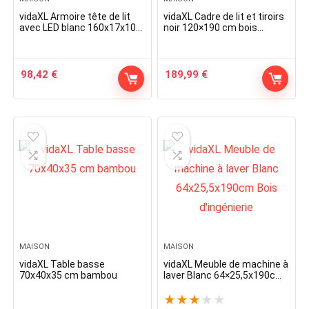
vidaXL Armoire tête de lit
vidaXL Cadre de lit et tiroirs
avec LED blanc 160x17x102
noir 120×190 cm bois
cm
d’ingénierie
98,42
€
189,99
€
MAISON
MAISON
vidaXL Table basse
vidaXL Meuble de machine à
70x40x35 cm bambou
laver Blanc 64×25,5x190cm
Bois d’ingénierie
★
★
★
★
★