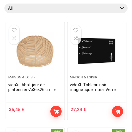
All
MAISON & LOISIR
MAISON & LOISIR
vidaXL Abat-jour de
vidaXL Tableau noir
plafonnier √ò36×26 cm fer
magnétique mural Verre
et papier
50×30 cm
35,45
€
27,24
€