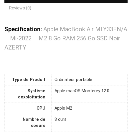
Reviews (0)
Specification:
Apple MacBook Air MLY33FN/A
– Mi-2022 – M2 8 Go RAM 256 Go SSD Noir
AZERTY
Type de Produit
Ordinateur portable
Système
Apple macOS Monterey 12.0
dexploitation
CPU
Apple M2
Nombre de
8 curs
coeurs