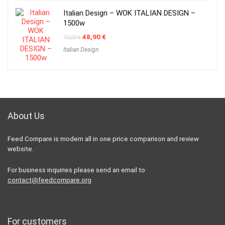
Italian Design – WOK ITALIAN DESIGN –
1500w
Original
Current
48,90
€
70,00
€
price
price
Italian Design
was:
is:
70,00 €.
48,90 €.
About Us
Feed Compare is modern all in one price comparison and review
website.
For business inquiries please send an email to
contact@feedcompare.org
For customers