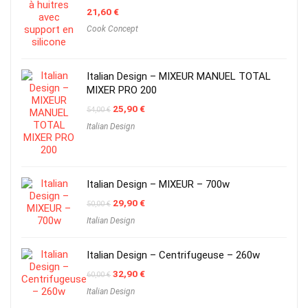
21,60
€
Cook Concept
Italian Design – MIXEUR MANUEL TOTAL
MIXER PRO 200
Original
Current
25,90
€
54,00
€
price
price
Italian Design
was:
is:
54,00 €.
25,90 €.
Italian Design – MIXEUR – 700w
Original
Current
29,90
€
50,00
€
price
price
Italian Design
was:
is:
50,00 €.
29,90 €.
Italian Design – Centrifugeuse – 260w
Original
Current
32,90
€
60,00
€
price
price
Italian Design
was:
is:
60,00 €.
32,90 €.