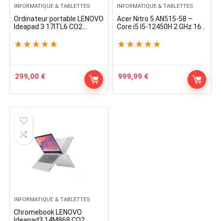
INFORMATIQUE & TABLETTES
INFORMATIQUE & TABLETTES
Ordinateur portable LENOVO
Acer Nitro 5 AN515-58 –
Ideapad 3 17ITL6 CO2
Core i5 I5-12450H 2 GHz 16
Offset
Go RAM 512 Go SSD Noir
Azerty
★
★
★
★
★
★
★
★
★
★
299,00
€
999,99
€
INFORMATIQUE & TABLETTES
Chromebook LENOVO
Ideapad3 14M868 CO2