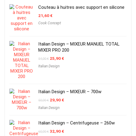
Couteau à huitres avec support en silicone
21,60
€
Cook Concept
Italian Design – MIXEUR MANUEL TOTAL
MIXER PRO 200
Original
Current
25,90
€
54,00
€
price
price
Italian Design
was:
is:
54,00 €.
25,90 €.
Italian Design – MIXEUR – 700w
Original
Current
29,90
€
50,00
€
price
price
Italian Design
was:
is:
50,00 €.
29,90 €.
Italian Design – Centrifugeuse – 260w
Original
Current
32,90
€
60,00
€
price
price