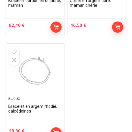
Bracelet cordon en or jaune,
Collier en argent doré,
maman
maman chérie
82,40
€
46,50
€
BIJOUX
Bracelet en argent rhodié,
calcédoines
28,80
€