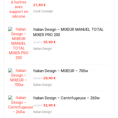
21,60
€
Cook Concept
Italian Design – MIXEUR MANUEL TOTAL
MIXER PRO 200
Original
Current
25,90
€
54,00
€
price
price
Italian Design
was:
is:
54,00 €.
25,90 €.
Italian Design – MIXEUR – 700w
Original
Current
29,90
€
50,00
€
price
price
Italian Design
was:
is:
50,00 €.
29,90 €.
Italian Design – Centrifugeuse – 260w
Original
Current
32,90
€
60,00
€
price
price
Italian Design
was:
is:
60,00 €.
32,90 €.