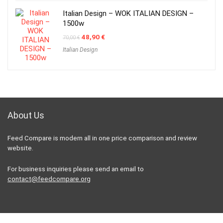
Italian Design – WOK ITALIAN DESIGN –
1500w
Original
Current
48,90
€
70,00
€
price
price
Italian Design
was:
is:
70,00 €.
48,90 €.
About Us
Feed Compare is modern all in one price comparison and review
website.
For business inquiries please send an email to
contact@feedcompare.org
For customers