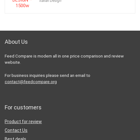
Italian Design
was:
is:
70,00 €.
48,90 €.
About Us
Feed Compare is modern all in one price comparison and review
website.
For business inquiries please send an email to
contact@feedcompare.org
For customers
Product for review
Contact Us
Best deals