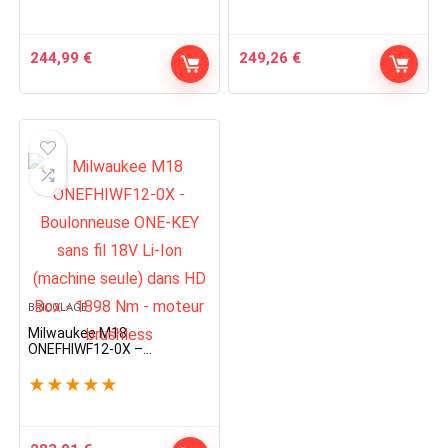
accessoires – Machine
seule
244,99
€
249,26
€
BRICOLAGE
Milwaukee M18
ONEFHIWF12-0X –
Boulonneuse ONE-KEY sans
fil 18V Li-Ion (machine
★
★
★
★
★
seule) dans HD Box – 1898
Nm – moteur brushless