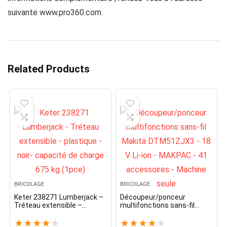
suivante www.pro360.com.
Related Products
BRICOLAGE
BRICOLAGE
Keter 238271 Lumberjack –
Découpeur/ponceur
Tréteau extensible –
multifonctions sans-fil
plastique – noir- capacité
Makita DTM51ZJX3 – 18 V
de charge 675 kg (1pce)
Li-ion – MAKPAC – 41
★
★
★
★
★
★
★
★
★
★