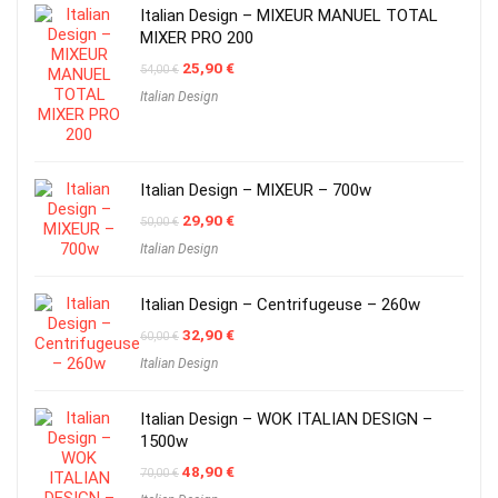
Italian Design – MIXEUR MANUEL TOTAL
MIXER PRO 200
Original
Current
25,90
€
54,00
€
price
price
Italian Design
was:
is:
54,00 €.
25,90 €.
Italian Design – MIXEUR – 700w
Original
Current
29,90
€
50,00
€
price
price
Italian Design
was:
is:
50,00 €.
29,90 €.
Italian Design – Centrifugeuse – 260w
Original
Current
32,90
€
60,00
€
price
price
Italian Design
was:
is:
60,00 €.
32,90 €.
Italian Design – WOK ITALIAN DESIGN –
1500w
Original
Current
48,90
€
70,00
€
price
price