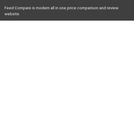
Feed Compare is modern all in one price comparison and review
website.
For business inquiries please send an email to
contact@feedcompare.org
For customers
Product for review
Contact Us
Best deals
Catalog
Sign Up for Weekly Newsletter