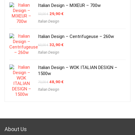
Italian Design – MIXEUR – 700w
Original
Current
29,90
€
50,00
€
price
price
Italian Design
was:
is:
50,00 €.
29,90 €.
Italian Design – Centrifugeuse – 260w
Original
Current
32,90
€
60,00
€
price
price
Italian Design
was:
is:
60,00 €.
32,90 €.
Italian Design – WOK ITALIAN DESIGN –
1500w
Original
Current
48,90
€
70,00
€
price
price
Italian Design
was:
is:
70,00 €.
48,90 €.
About Us