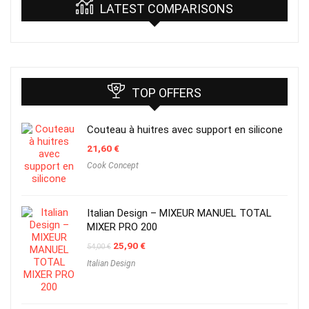
LATEST COMPARISONS
TOP OFFERS
Couteau à huitres avec support en silicone
21,60
€
Cook Concept
Italian Design – MIXEUR MANUEL TOTAL
MIXER PRO 200
Original
Current
25,90
€
54,00
€
price
price
Italian Design
was:
is:
54,00 €.
25,90 €.