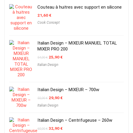
Couteau à huitres avec support en silicone
21,60
€
Cook Concept
Italian Design – MIXEUR MANUEL TOTAL
MIXER PRO 200
Original
Current
25,90
€
54,00
€
price
price
Italian Design
was:
is:
54,00 €.
25,90 €.
Italian Design – MIXEUR – 700w
Original
Current
29,90
€
50,00
€
price
price
Italian Design
was:
is:
50,00 €.
29,90 €.
Italian Design – Centrifugeuse – 260w
Original
Current
32,90
€
60,00
€
price
price