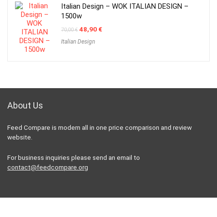
Italian Design – WOK ITALIAN DESIGN –
1500w
Original
Current
48,90
€
70,00
€
price
price
Italian Design
was:
is:
70,00 €.
48,90 €.
About Us
Feed Compare is modern all in one price comparison and review
website.
For business inquiries please send an email to
contact@feedcompare.org
For customers