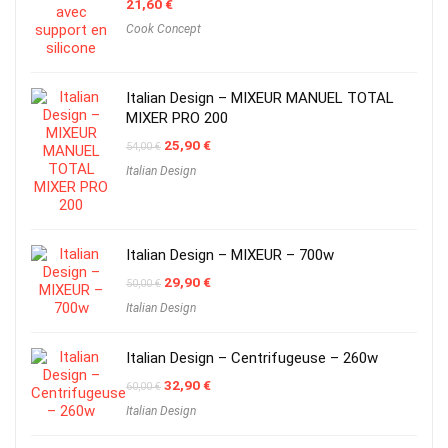
21,60
€
Cook Concept
Italian Design – MIXEUR MANUEL TOTAL
MIXER PRO 200
Original
Current
25,90
€
54,00
€
price
price
Italian Design
was:
is:
54,00 €.
25,90 €.
Italian Design – MIXEUR – 700w
Original
Current
29,90
€
50,00
€
price
price
Italian Design
was:
is:
50,00 €.
29,90 €.
Italian Design – Centrifugeuse – 260w
Original
Current
32,90
€
60,00
€
price
price
Italian Design
was:
is:
60,00 €.
32,90 €.