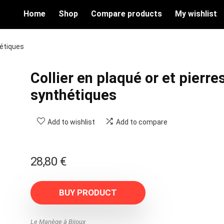
Home
Shop
Compare products
My wishlist
hétiques
Collier en plaqué or et pierre
synthétiques
Add to wishlist
Add to compare
28,80
€
BUY PRODUCT
Le Manège à Bijoux