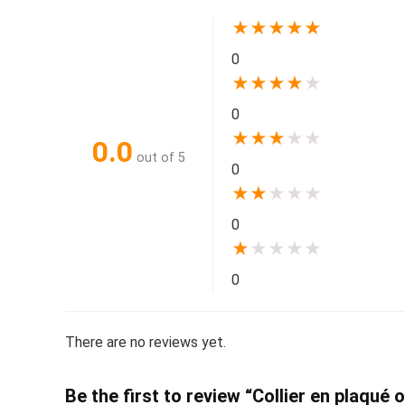
★
★
★
★
★
0
★
★
★
★
★
0
★
★
★
★
★
0.0
out of 5
0
★
★
★
★
★
0
★
★
★
★
★
0
There are no reviews yet.
Be the first to review “Collier en plaqué 