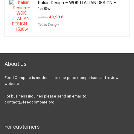
Italian Design – WOK ITALIAN DESIGN –
1500w
Original
Current
48,90
€
70,00
€
price
price
Italian Design
was:
is:
70,00 €.
48,90 €.
About Us
Feed Compare is modern all in one price comparison and review
website.
For business inquiries please send an email to
contact@feedcompare.org
For customers