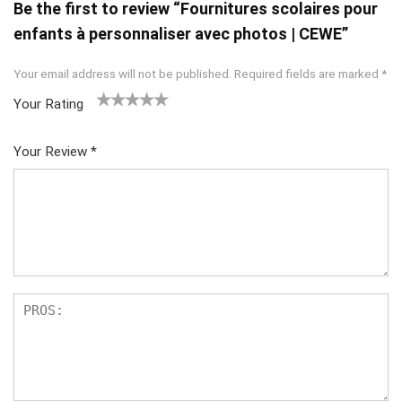
Be the first to review “Fournitures scolaires pour
enfants à personnaliser avec photos | CEWE”
Your email address will not be published.
Required fields are marked
*
Your Rating
1
2
3
4
5
Your Review
*