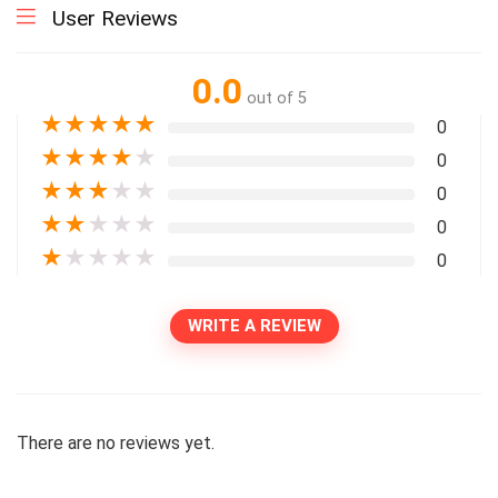
User Reviews
0.0
out of 5
★
★
★
★
★
0
★
★
★
★
★
0
★
★
★
★
★
0
★
★
★
★
★
0
★
★
★
★
★
0
WRITE A REVIEW
There are no reviews yet.