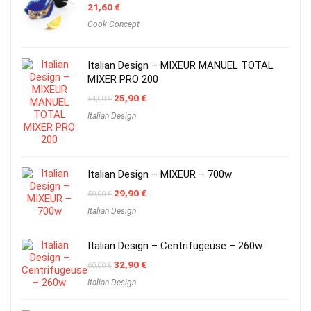
21,60
€
Cook Concept
Italian Design – MIXEUR MANUEL TOTAL
MIXER PRO 200
Original
Current
25,90
€
54,00
€
price
price
Italian Design
was:
is:
54,00 €.
25,90 €.
Italian Design – MIXEUR – 700w
Original
Current
29,90
€
50,00
€
price
price
Italian Design
was:
is:
50,00 €.
29,90 €.
Italian Design – Centrifugeuse – 260w
Original
Current
32,90
€
60,00
€
price
price
Italian Design
was:
is:
60,00 €.
32,90 €.