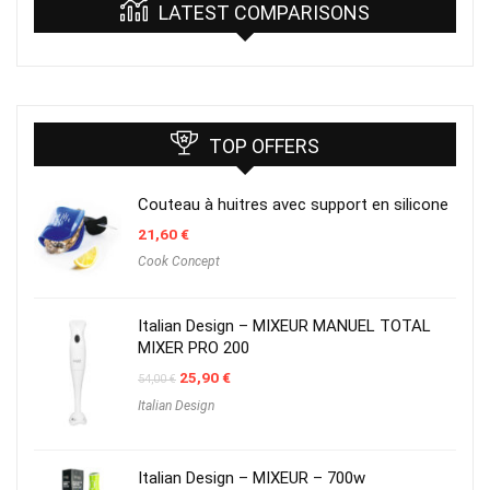
LATEST COMPARISONS
TOP OFFERS
Couteau à huitres avec support en silicone
21,60
€
Cook Concept
Italian Design – MIXEUR MANUEL TOTAL
MIXER PRO 200
Original
Current
25,90
€
54,00
€
price
price
Italian Design
was:
is:
54,00 €.
25,90 €.
Italian Design – MIXEUR – 700w