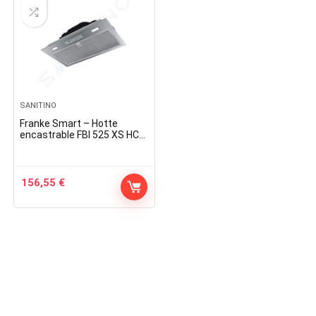
SANITINO
Franke Smart – Hotte
encastrable FBI 525 XS HCS,
largeur 52 cm, acier
inoxydable 305.0599.509
156,55
€