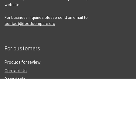
website.
For business inquiries please send an email to
contact@feedcompare.org
For customers
Product for review
Contact Us
Best deals
Catalog
Sign Up for Weekly Newsletter