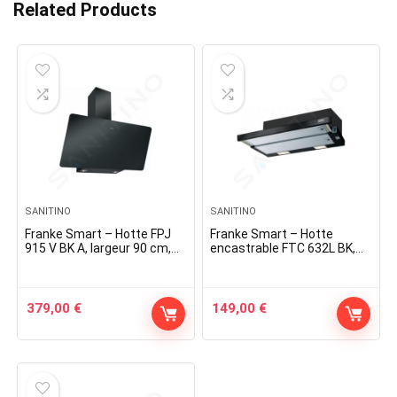
Related Products
SANITINO
SANITINO
Franke Smart – Hotte FPJ
Franke Smart – Hotte
915 V BK A, largeur 90 cm,
encastrable FTC 632L BK,
verre noir 110.0361.902
rétractable, largeur 60 cm,
noire 315.0547.798
379,00
€
149,00
€