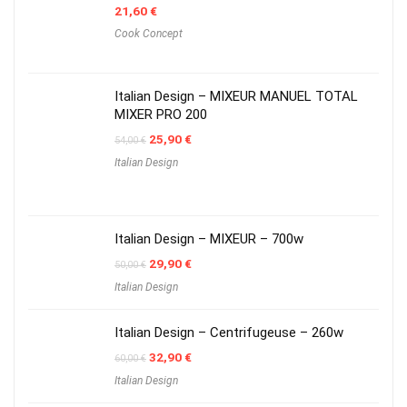
21,60
€
Cook Concept
Italian Design – MIXEUR MANUEL TOTAL
MIXER PRO 200
Original
Current
25,90
€
54,00
€
price
price
Italian Design
was:
is:
54,00 €.
25,90 €.
Italian Design – MIXEUR – 700w
Original
Current
29,90
€
50,00
€
price
price
Italian Design
was:
is:
50,00 €.
29,90 €.
Italian Design – Centrifugeuse – 260w
Original
Current
32,90
€
60,00
€
price
price
Italian Design
was:
is:
60,00 €.
32,90 €.