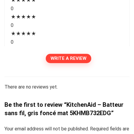
★
★
★
★
★
0
★
★
★
★
★
0
★
★
★
★
★
0
WRITE A REVIEW
There are no reviews yet.
Be the first to review “KitchenAid – Batteur
sans fil, gris foncé mat 5KHMB732EDG”
Your email address will not be published.
Required fields are