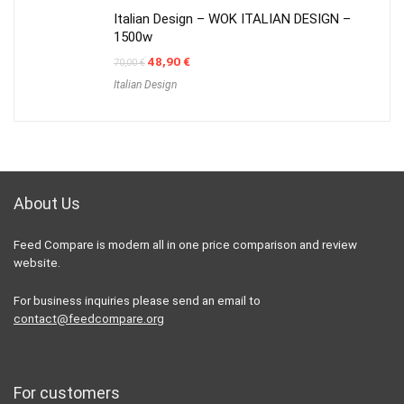
Italian Design – WOK ITALIAN DESIGN –
1500w
Original
Current
48,90
€
70,00
€
price
price
Italian Design
was:
is:
70,00 €.
48,90 €.
About Us
Feed Compare is modern all in one price comparison and review
website.
For business inquiries please send an email to
contact@feedcompare.org
For customers