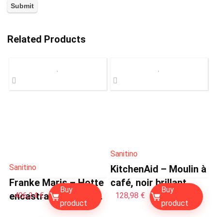
Related Products
Sanitino
Sanitino
KitchenAid – Moulin à
Franke Maris – Hotte
café, noir brillant
Buy
Buy
encastrable FBFE XS
5KCG8433EOB
406,24
€
128,98
€
product
product
A70, largeur 70 cm,