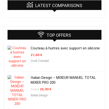
LATEST COMPARISONS
TOP OFFERS
Couteau à huitres avec support en silicone
21,60
€
Cook Concept
Italian Design – MIXEUR MANUEL TOTAL
MIXER PRO 200
Original
Current
25,90
€
54,00
€
price
price
Italian Design
was:
is:
54,00 €.
25,90 €.