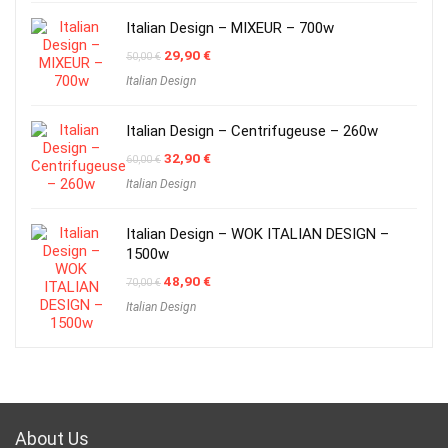
Italian Design – MIXEUR – 700w
Original
Current
29,90
€
50,00
€
price
price
Italian Design
was:
is:
50,00 €.
29,90 €.
Italian Design – Centrifugeuse – 260w
Original
Current
32,90
€
60,00
€
price
price
Italian Design
was:
is:
60,00 €.
32,90 €.
Italian Design – WOK ITALIAN DESIGN –
1500w
Original
Current
48,90
€
70,00
€
price
price
Italian Design
was:
is:
70,00 €.
48,90 €.
About Us