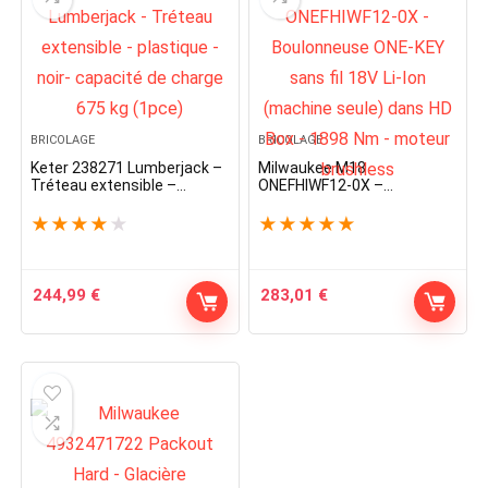
BRICOLAGE
BRICOLAGE
Keter 238271 Lumberjack –
Milwaukee M18
Tréteau extensible –
ONEFHIWF12-0X –
plastique – noir- capacité
Boulonneuse ONE-KEY sans
de charge 675 kg (1pce)
fil 18V Li-Ion (machine
★
★
★
★
★
★
★
★
★
★
seule) dans HD Box – 1898
Nm – moteur brushless
244,99
€
283,01
€