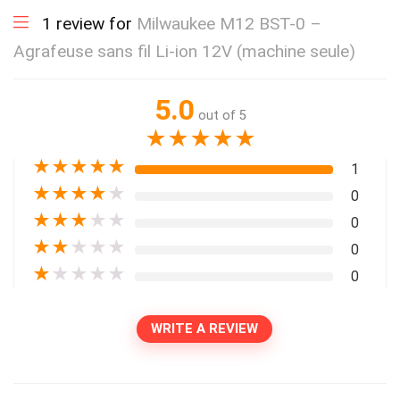
1 review for
Milwaukee M12 BST-0 –
Agrafeuse sans fil Li-ion 12V (machine seule)
5.0
out of 5
★
★
★
★
★
★
★
★
★
★
1
★
★
★
★
★
0
★
★
★
★
★
0
★
★
★
★
★
0
★
★
★
★
★
0
WRITE A REVIEW