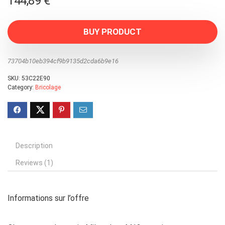
144,89
€
BUY PRODUCT
73704b10eb394cf9b9135d2cda6b9e16
SKU:
53C22E90
Category:
Bricolage
Description
Reviews (1)
Informations sur l’offre