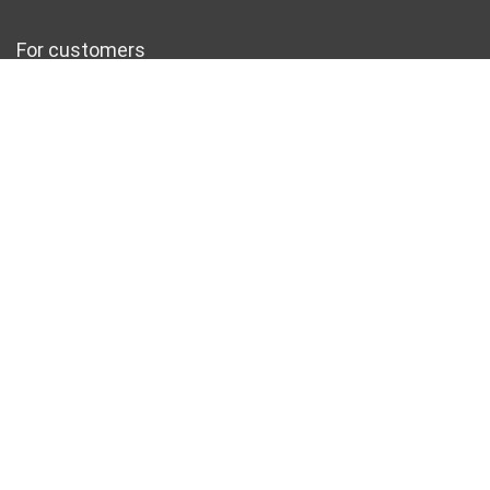
For customers
Product for review
Contact Us
Best deals
Catalog
Sign Up for Weekly Newsletter