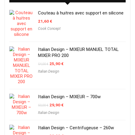
Couteau à huitres avec support en silicone
21,60
€
Cook Concept
Italian Design – MIXEUR MANUEL TOTAL
MIXER PRO 200
Original
Current
25,90
€
54,00
€
price
price
Italian Design
was:
is:
54,00 €.
25,90 €.
Italian Design – MIXEUR – 700w
Original
Current
29,90
€
50,00
€
price
price
Italian Design
was:
is:
50,00 €.
29,90 €.
Italian Design – Centrifugeuse – 260w