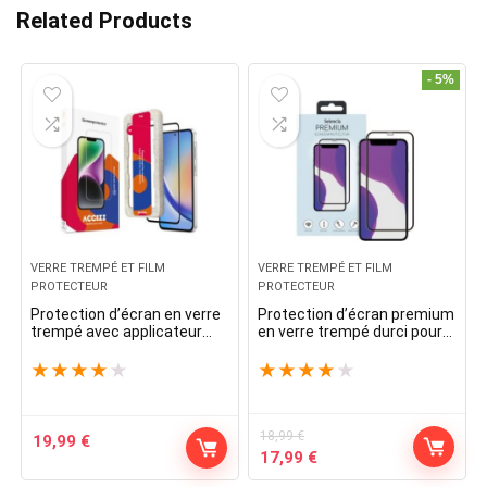
Related Products
- 5%
VERRE TREMPÉ ET FILM
VERRE TREMPÉ ET FILM
PROTECTEUR
PROTECTEUR
Protection d’écran en verre
Protection d’écran premium
trempé avec applicateur
en verre trempé durci pour
pour Samsung Galaxy A35 /
I’iPhone 12 (Pro) – Noir
A55 – Transparent
★
★
★
★
★
★
★
★
★
★
18,99
€
19,99
€
Original
Current
17,99
€
price
price