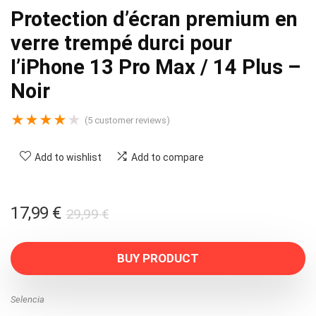
Protection d’écran premium en
verre trempé durci pour
I’iPhone 13 Pro Max / 14 Plus –
Noir
★
★
★
★
★
(
5
customer reviews)
Add to wishlist
Add to compare
Original
Current
17,99
€
29,99
€
price
price
was:
is:
BUY PRODUCT
29,99 €.
17,99 €.
Selencia