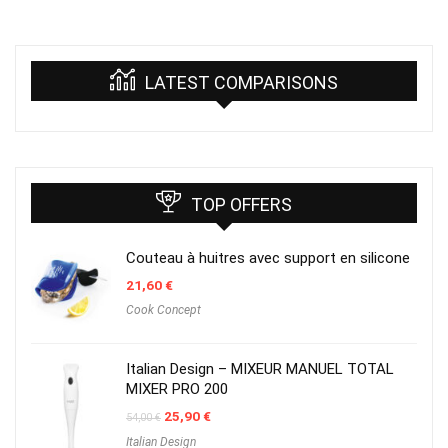
LATEST COMPARISONS
TOP OFFERS
Couteau à huitres avec support en silicone
21,60
€
Cook Concept
Italian Design – MIXEUR MANUEL TOTAL
MIXER PRO 200
Original
Current
25,90
€
54,00
€
price
price
Italian Design
was:
is: