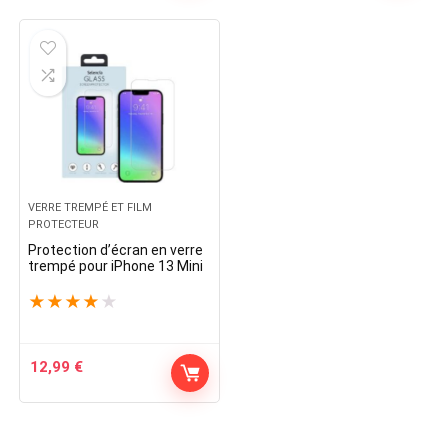
was:
is:
18,99 €.
17,99 €.
VERRE TREMPÉ ET FILM
PROTECTEUR
Protection d’écran en verre
trempé pour iPhone 13 Mini
★
★
★
★
★
12,99
€