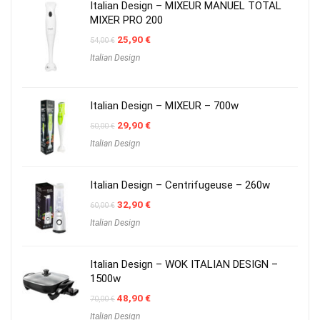
Italian Design – MIXEUR MANUEL TOTAL
MIXER PRO 200
Original
Current
25,90
€
54,00
€
price
price
Italian Design
was:
is:
54,00 €.
25,90 €.
Italian Design – MIXEUR – 700w
Original
Current
29,90
€
50,00
€
price
price
Italian Design
was:
is:
50,00 €.
29,90 €.
Italian Design – Centrifugeuse – 260w
Original
Current
32,90
€
60,00
€
price
price
Italian Design
was:
is:
60,00 €.
32,90 €.
Italian Design – WOK ITALIAN DESIGN –
1500w
Original
Current
48,90
€
70,00
€
price
price
Italian Design
was:
is: