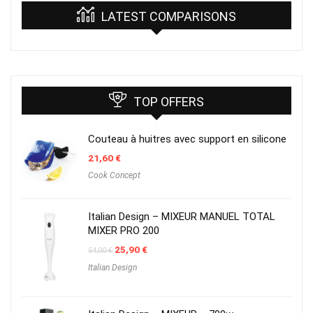
LATEST COMPARISONS
TOP OFFERS
Couteau à huitres avec support en silicone
21,60
€
Cook Concept
Italian Design – MIXEUR MANUEL TOTAL
MIXER PRO 200
Original
Current
25,90
€
54,00
€
price
price
Italian Design
was:
is:
54,00 €.
25,90 €.