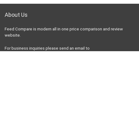
About Us
Feed Compare is modern all in one price comparison and review
website.
For business inquiries please send an email to
contact@feedcompare.org
For customers
Product for review
Contact Us
Best deals
Catalog