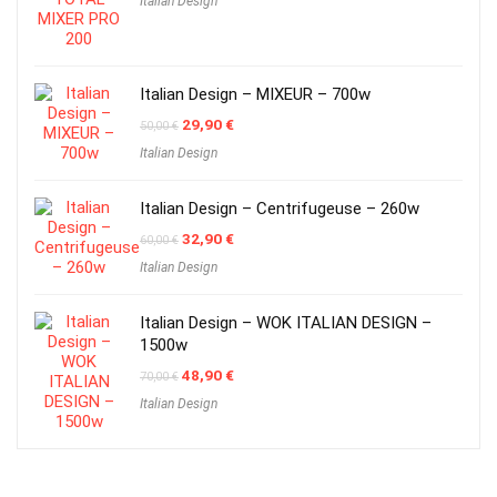
Italian Design
was:
is:
54,00 €.
25,90 €.
Italian Design – MIXEUR – 700w
Original
Current
29,90
€
50,00
€
price
price
Italian Design
was:
is:
50,00 €.
29,90 €.
Italian Design – Centrifugeuse – 260w
Original
Current
32,90
€
60,00
€
price
price
Italian Design
was:
is:
60,00 €.
32,90 €.
Italian Design – WOK ITALIAN DESIGN –
1500w
Original
Current
48,90
€
70,00
€
price
price
Italian Design
was:
is:
70,00 €.
48,90 €.