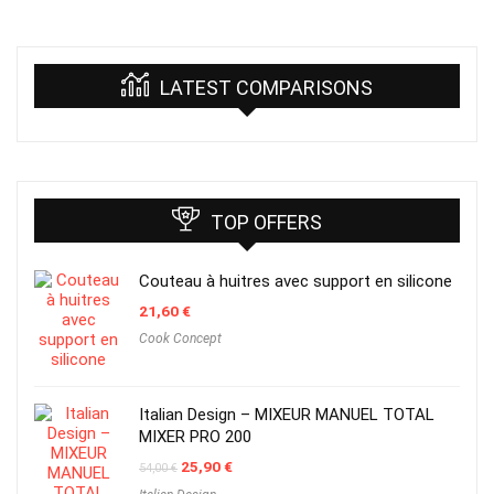
LATEST COMPARISONS
TOP OFFERS
Couteau à huitres avec support en silicone
21,60
€
Cook Concept
Italian Design – MIXEUR MANUEL TOTAL
MIXER PRO 200
Original
Current
25,90
€
54,00
€
price
price