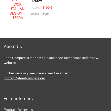
1500w
Original
Current
48,90
€
70,00
€
price
price
Italian Design
was:
is:
70,00 €.
48,90 €.
About Us
Feed Compare is modern all in one price comparison and review
website.
For business inquiries please send an email to
contact@feedcompare.org
For customers
Product for review