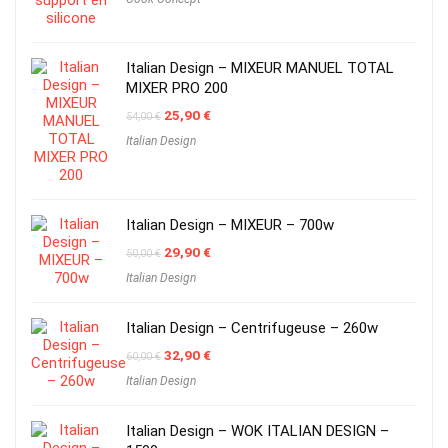
Italian Design – MIXEUR MANUEL TOTAL
MIXER PRO 200
Original
Current
25,90
€
54,00
€
price
price
Italian Design
was:
is:
54,00 €.
25,90 €.
Italian Design – MIXEUR – 700w
Original
Current
29,90
€
50,00
€
price
price
Italian Design
was:
is:
50,00 €.
29,90 €.
Italian Design – Centrifugeuse – 260w
Original
Current
32,90
€
60,00
€
price
price
Italian Design
was:
is:
60,00 €.
32,90 €.
Italian Design – WOK ITALIAN DESIGN –