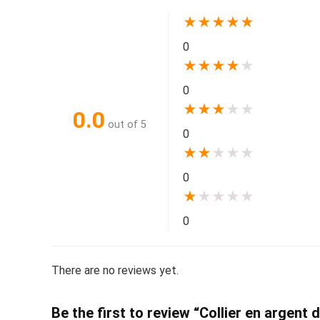
★
★
★
★
★
0
★
★
★
★
★
0
★
★
★
★
★
0.0
out of 5
0
★
★
★
★
★
0
★
★
★
★
★
0
There are no reviews yet.
Be the first to review “Collier en argent