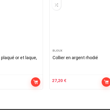
BIJOUX
n plaqué or et laque,
Collier en argent rhodié
27,20
€