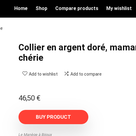
Home
Shop
Compare products
My wishlist
ie
Collier en argent doré, mama
chérie
Add to wishlist
Add to compare
46,50
€
BUY PRODUCT
Le Manège à Bijoux